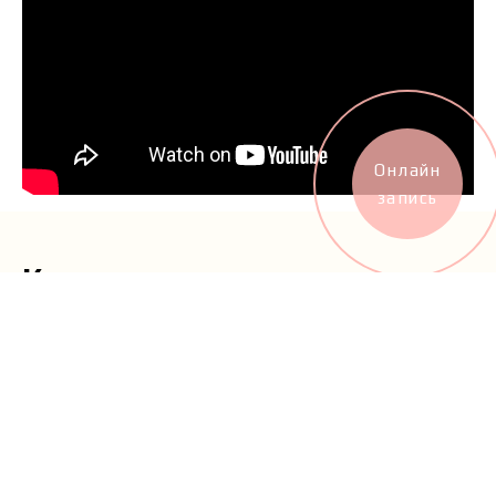
Онлайн
запись
Как мы подходим к
работе?
Everyday we work hard to make life of our
clients better and happier