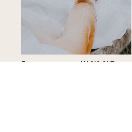
Лазерная эпиляция MAGIC ONE
Раскроем секреты удаления волос на 5-7 лет лазером
MAGIC ONE. Расскажем о подготовке к лазерной
эпиляции, постуходу и разберём основные мифы о
процедуре.
Подробнее об услуге