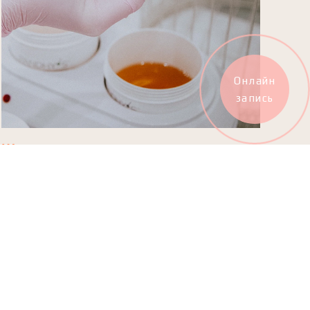
Онлайн
запись
Шугаринг
Сахарную эпиляцию проводим на базе продуктов
бренда PANDHY'S. Для каждого типа кожи и состояния
волосков мы подбираем определённый вид сахарной
пасты, что процедура прошла максимально комфортно
и безболезненно.
Записаться